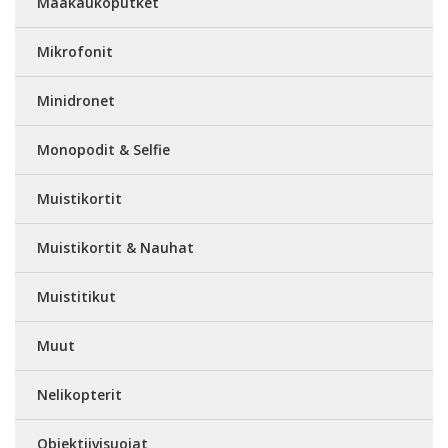
Maakaukoputket
Mikrofonit
Minidronet
Monopodit & Selfie
Muistikortit
Muistikortit & Nauhat
Muistitikut
Muut
Nelikopterit
Objektiivisuojat