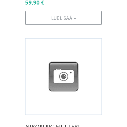
59,90
€
LUE LISÄÄ »
NIKON NC-FILTTERI