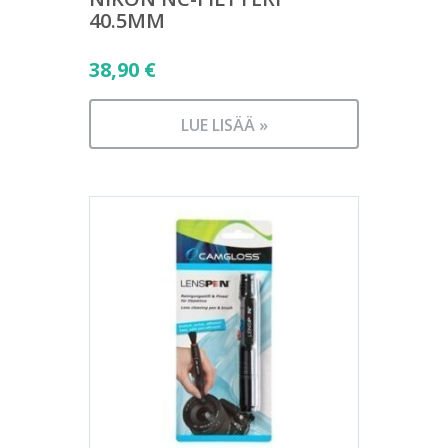
40.5MM
38,90
€
LUE LISÄÄ »