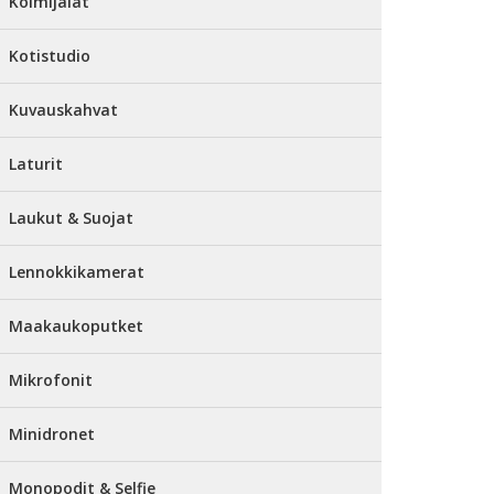
Kolmijalat
Kotistudio
Kuvauskahvat
Laturit
Laukut & Suojat
Lennokkikamerat
Maakaukoputket
Mikrofonit
Minidronet
Monopodit & Selfie