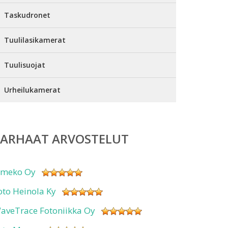
Taskudronet
Tuulilasikamerat
Tuulisuojat
Urheilukamerat
PARHAAT ARVOSTELUT
imeko Oy
oto Heinola Ky
aveTrace Fotoniikka Oy