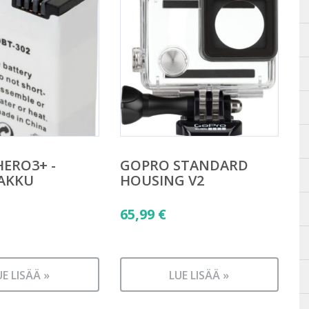
ERO3+ -
GOPRO STANDARD
AKKU
HOUSING V2
65,99
€
UE LISÄÄ »
LUE LISÄÄ »