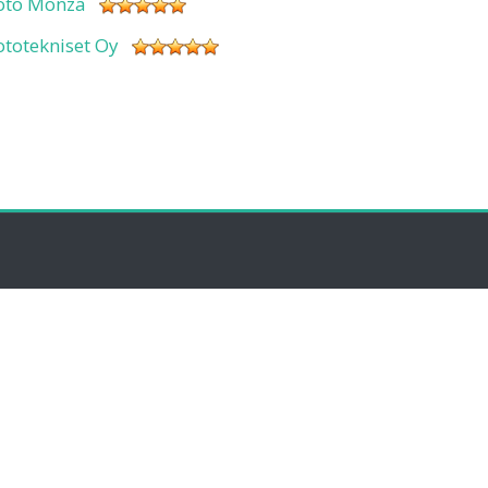
oto Monza
ototekniset Oy