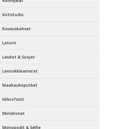
Kolmijalat
Kotistudio
Kuvauskahvat
Laturit
Laukut & Suojat
Lennokkikamerat
Maakaukoputket
Mikrofonit
Minidronet
Monopodit & Selfie