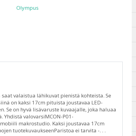
Olympus
 saat valaistua lähikuvat pienistä kohteista. Se
 siinä on kaksi 17cm pituista joustavaa LED-
n. Se on hyvä lisävaruste kuvaajalle, joka haluaa
tä. Yhdistä valovarsiMCON-P01-
n mobiili makrostudio. Kaksi joustavaa 17cm
n tuotekuvaukseenParistoa ei tarvita -. . .