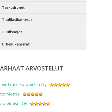
Taskudronet
Tuulilasikamerat
Tuulisuojat
Urheilukamerat
PARHAAT ARVOSTELUT
aveTrace Fotoniikka Oy
oto Monza
ototekniset Oy