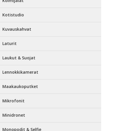
Kolmijalat
Kotistudio
Kuvauskahvat
Laturit
Laukut & Suojat
Lennokkikamerat
Maakaukoputket
Mikrofonit
Minidronet
Monopodit & Selfie