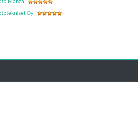
oto Monza
ototekniset Oy