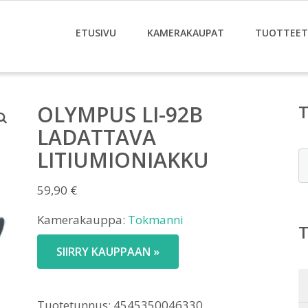
ETUSIVU
KAMERAKAUPAT
TUOTTEET
OLYMPUS LI-92B
LADATTAVA
LITIUMIONIAKKU
E
59,90
€
Kamerakauppa:
Tokmanni
SIIRRY KAUPPAAN »
Tuotetunnus:
4545350046330