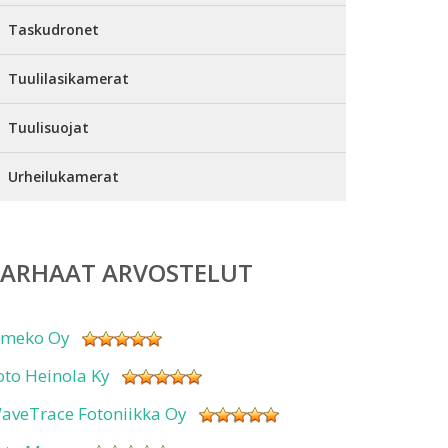
Taskudronet
Tuulilasikamerat
Tuulisuojat
Urheilukamerat
PARHAAT ARVOSTELUT
imeko Oy
oto Heinola Ky
aveTrace Fotoniikka Oy