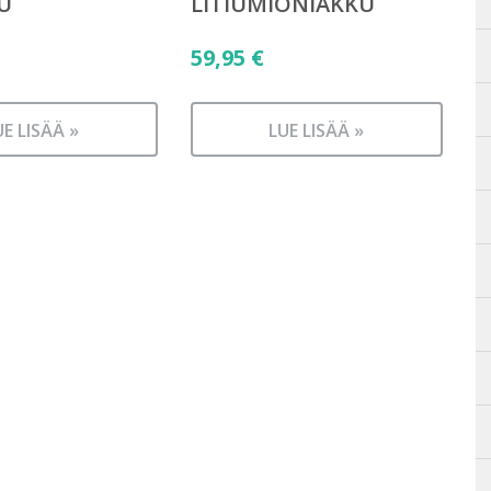
U
LITIUMIONIAKKU
59,95
€
UE LISÄÄ »
LUE LISÄÄ »