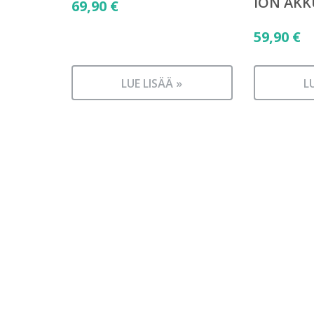
ION AKK
69,90
€
59,90
€
LUE LISÄÄ »
L