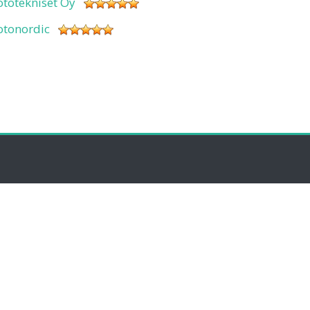
ototekniset Oy
otonordic