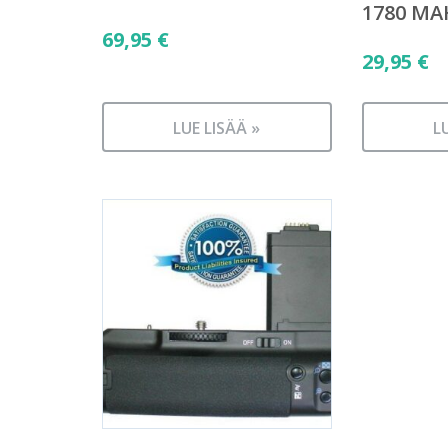
1780 MA
69,95
€
29,95
€
LUE LISÄÄ »
L