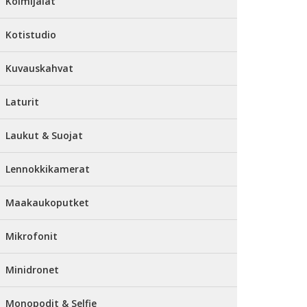
Kolmijalat
Kotistudio
Kuvauskahvat
Laturit
Laukut & Suojat
Lennokkikamerat
Maakaukoputket
Mikrofonit
Minidronet
Monopodit & Selfie