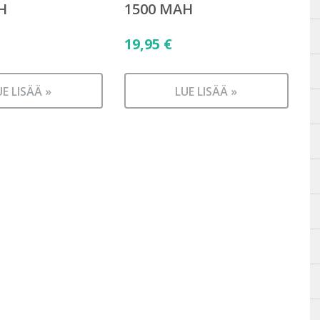
H
1500 MAH
19,95
€
UE LISÄÄ »
LUE LISÄÄ »