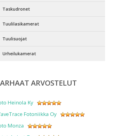
Taskudronet
Tuulilasikamerat
Tuulisuojat
Urheilukamerat
PARHAAT ARVOSTELUT
oto Heinola Ky
aveTrace Fotoniikka Oy
oto Monza