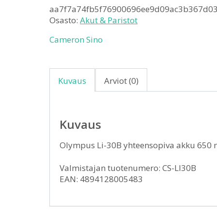
aa7f7a74fb5f76900696ee9d09ac3b367d0
Osasto:
Akut & Paristot
Cameron Sino
Kuvaus
Arviot (0)
Kuvaus
Olympus Li-30B yhteensopiva akku 65
Valmistajan tuotenumero: CS-LI30B
EAN: 4894128005483