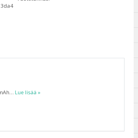
33da4
0 mAh…
Lue lisää »