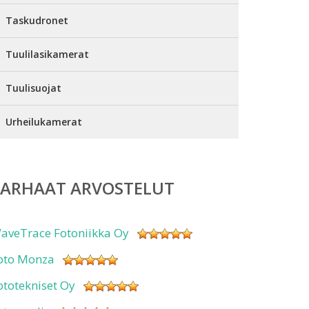
Taskudronet
Tuulilasikamerat
Tuulisuojat
Urheilukamerat
PARHAAT ARVOSTELUT
aveTrace Fotoniikka Oy
oto Monza
ototekniset Oy