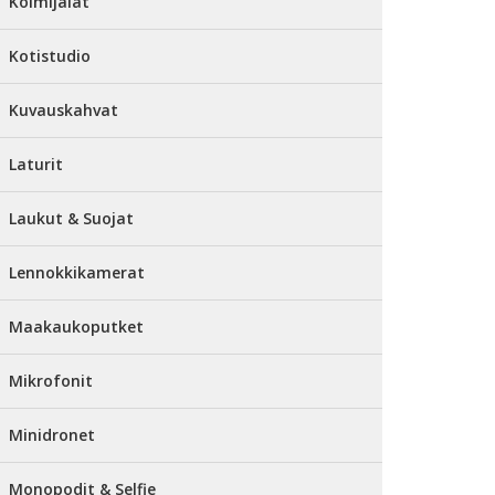
Kolmijalat
Kotistudio
Kuvauskahvat
Laturit
Laukut & Suojat
Lennokkikamerat
Maakaukoputket
Mikrofonit
Minidronet
Monopodit & Selfie