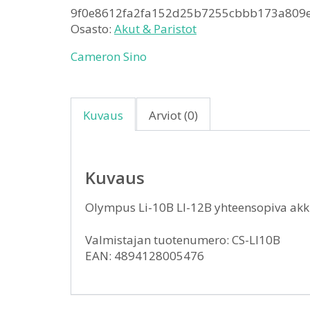
9f0e8612fa2fa152d25b7255cbbb173a809e
Osasto:
Akut & Paristot
Cameron Sino
Kuvaus
Arviot (0)
Kuvaus
Olympus Li-10B LI-12B yhteensopiva a
Valmistajan tuotenumero: CS-LI10B
EAN: 4894128005476