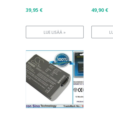
39,95
€
49,90
€
LUE LISÄÄ »
L