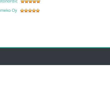
otonordic
imeko Oy