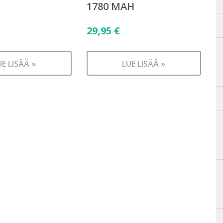
1780 MAH
29,95
€
UE LISÄÄ »
LUE LISÄÄ »