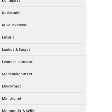
Kolmijalat
Kotistudio
Kuvauskahvat
Laturit
Laukut & Suojat
Lennokkikamerat
Maakaukoputket
Mikrofonit
Minidronet
Monopodit & Selfie