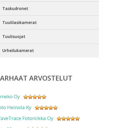
Taskudronet
Tuulilasikamerat
Tuulisuojat
Urheilukamerat
PARHAAT ARVOSTELUT
imeko Oy
oto Heinola Ky
aveTrace Fotoniikka Oy