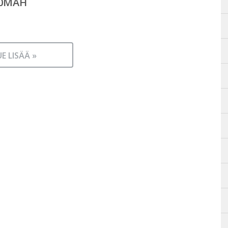
00MAH
UE LISÄÄ »