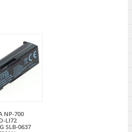
 NP-700
D-LI72
 SLB-0637