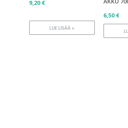
AKKU 7
9,20
€
6,50
€
LUE LISÄÄ »
L