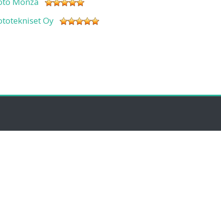
oto Monza
ototekniset Oy