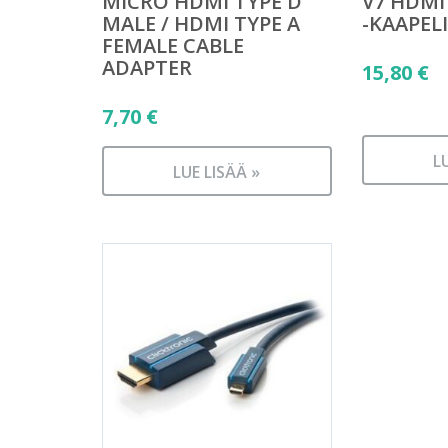
MICRO HDMI TYPE D
V7 HDMI
MALE / HDMI TYPE A
-KAAPEL
FEMALE CABLE
ADAPTER
15,80
€
7,70
€
L
LUE LISÄÄ »