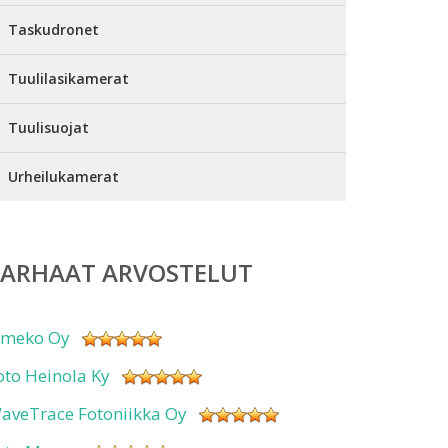
Taskudronet
Tuulilasikamerat
Tuulisuojat
Urheilukamerat
PARHAAT ARVOSTELUT
imeko Oy
oto Heinola Ky
aveTrace Fotoniikka Oy