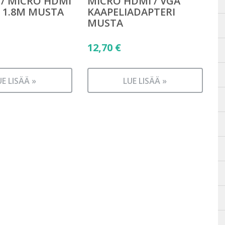
 / MICRO HDMI
MICRO HDMI / VGA
I 1.8M MUSTA
KAAPELIADAPTERI
MUSTA
12,70
€
UE LISÄÄ »
LUE LISÄÄ »