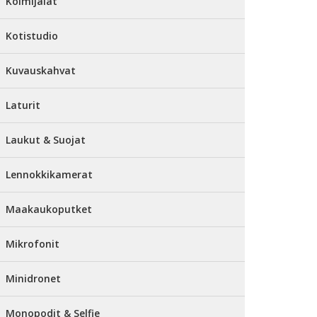
Kolmijalat
Kotistudio
Kuvauskahvat
Laturit
Laukut & Suojat
Lennokkikamerat
Maakaukoputket
Mikrofonit
Minidronet
Monopodit & Selfie