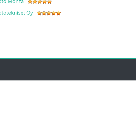
oto Monza
ototekniset Oy