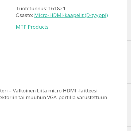
Tuotetunnus:
161821
Osasto:
Micro-HDMI-kaapelit (D-tyyppi)
MTP Products
i – Valkoinen Liitä micro HDMI -laitteesi
jektoriin tai muuhun VGA-portilla varustettuun