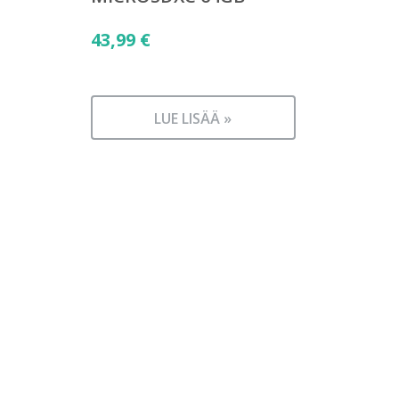
43,99
€
LUE LISÄÄ »