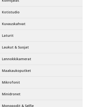
Kolmijalat
Kotistudio
Kuvauskahvat
Laturit
Laukut & Suojat
Lennokkikamerat
Maakaukoputket
Mikrofonit
Minidronet
Monopodit & Selfie