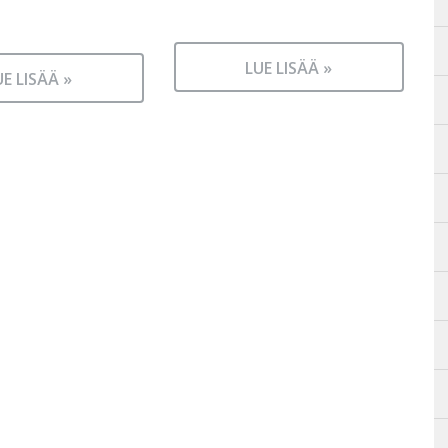
LUE LISÄÄ »
UE LISÄÄ »