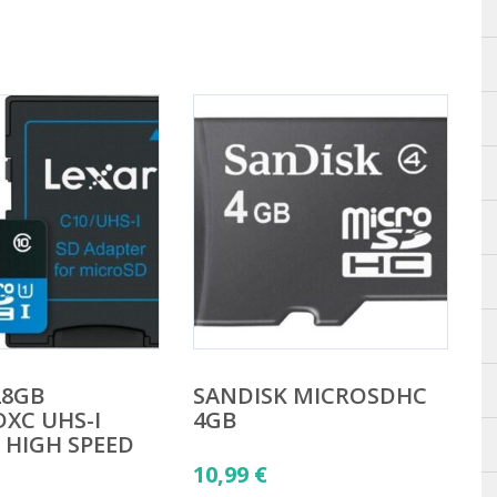
28GB
SANDISK MICROSDHC
XC UHS-I
4GB
0 HIGH SPEED
10,99
€