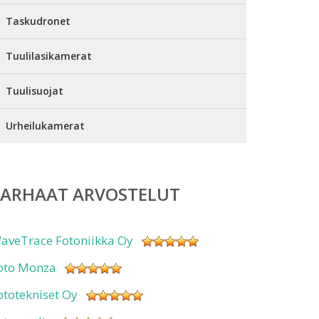
Taskudronet
Tuulilasikamerat
Tuulisuojat
Urheilukamerat
PARHAAT ARVOSTELUT
aveTrace Fotoniikka Oy
oto Monza
ototekniset Oy