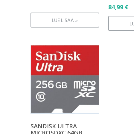
84,99
€
LUE LISÄÄ »
L
SANDISK ULTRA
MICROSDXC 64GB