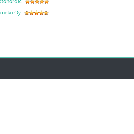
otonordic
imeko Oy