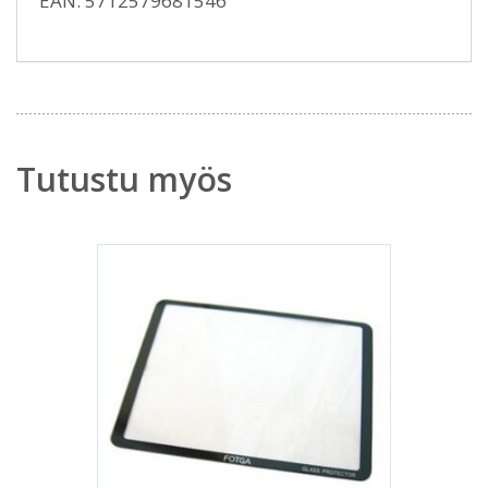
EAN: 5712579681546
Tutustu myös