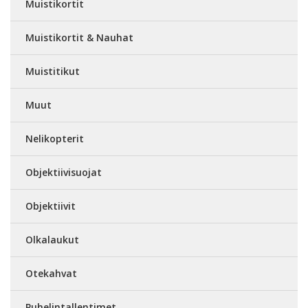
Muistikortit
Muistikortit & Nauhat
Muistitikut
Muut
Nelikopterit
Objektiivisuojat
Objektiivit
Olkalaukut
Otekahvat
Puhelintallentimet