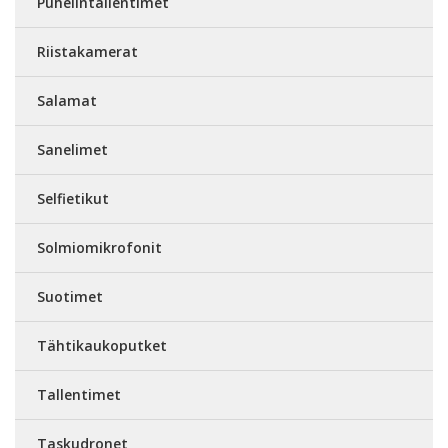
Puhelintallentimet
Riistakamerat
Salamat
Sanelimet
Selfietikut
Solmiomikrofonit
Suotimet
Tähtikaukoputket
Tallentimet
Taskudronet