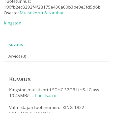
Tuotetunnus:
196fb2ec8292f4f28175e430a00b3be9e3fd5d6b
Osasto:
Muistikortit & Nauhat
Kingston
Kuvaus
Arviot (0)
Kuvaus
Kingston muistikortti SDHC 32GB UHS-I Class
10 45MB/s…
Lue lisää »
Valmistajan tuotenumero: KING-1922