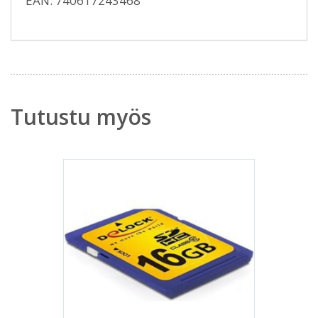
EAN: 740617243468
Tutustu myös