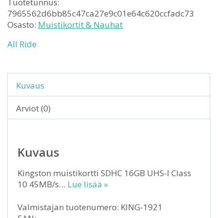
Tuotetunnus:
7965562d6bb85c47ca27e9c01e64c620ccfadc73
Osasto:
Muistikortit & Nauhat
All Ride
Kuvaus
Arviot (0)
Kuvaus
Kingston muistikortti SDHC 16GB UHS-I Class
10 45MB/s…
Lue lisää »
Valmistajan tuotenumero: KING-1921