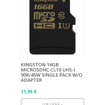
KINGSTON 16GB
MICROSDHC CL10 UHS-I
90R/45W SINGLE PACK W/O
ADAPTER
11,95
€
LUE LISÄÄ »