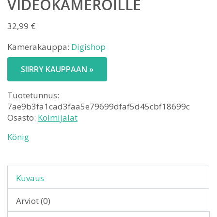
VIDEOKAMEROILLE
32,99
€
Kamerakauppa:
Digishop
SIIRRY KAUPPAAN »
Tuotetunnus:
7ae9b3fa1cad3faa5e79699dfaf5d45cbf18699c
Osasto:
Kolmijalat
König
Kuvaus
Arviot (0)