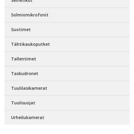
Selfietikut
Solmiomikrofonit
Suotimet
Tähtikaukoputket
Tallentimet
Taskudronet
Tuulilasikamerat
Tuulisuojat
Urheilukamerat