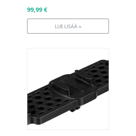
99,99
€
LUE LISÄÄ »