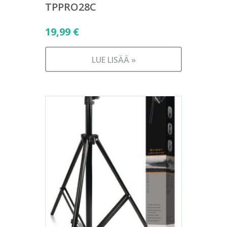
TPPRO28C
19,99
€
LUE LISÄÄ »