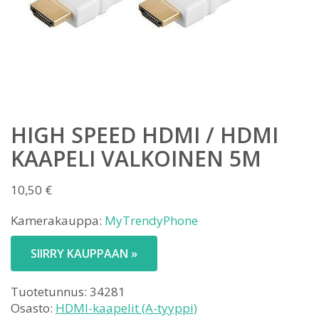
HIGH SPEED HDMI / HDMI
KAAPELI VALKOINEN 5M
10,50
€
Kamerakauppa:
MyTrendyPhone
SIIRRY KAUPPAAN »
Tuotetunnus:
34281
Osasto:
HDMI-kaapelit (A-tyyppi)