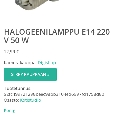
HALOGEENILAMPPU E14 220
V 50 W
12,99
€
Kamerakauppa:
Digishop
SIIRRY KAUPPAAN »
Tuotetunnus:
52fc499721298beec98bb3104ed6997fd1758d80
Osasto:
Kotistudio
König