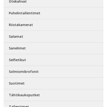
Otekahvat
Puhelintallentimet
Riistakamerat
Salamat
Sanelimet
Selfietikut
Solmiomikrofonit
Suotimet
Tähtikaukoputket
Tallentimet