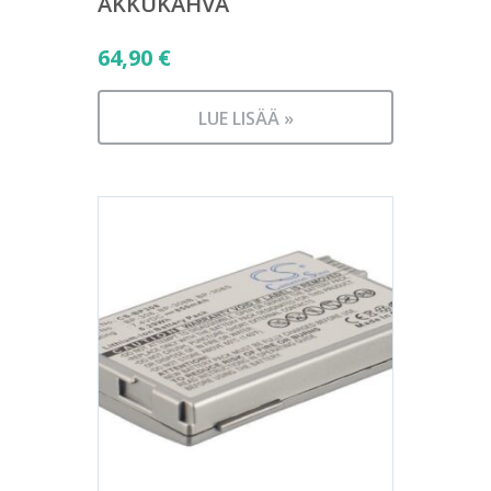
AKKUKAHVA
64,90
€
LUE LISÄÄ »