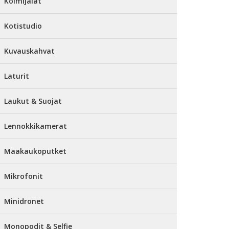
Kolmijalat
Kotistudio
Kuvauskahvat
Laturit
Laukut & Suojat
Lennokkikamerat
Maakaukoputket
Mikrofonit
Minidronet
Monopodit & Selfie