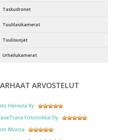
Taskudronet
Tuulilasikamerat
Tuulisuojat
Urheilukamerat
PARHAAT ARVOSTELUT
oto Heinola Ky
aveTrace Fotoniikka Oy
oto Monza