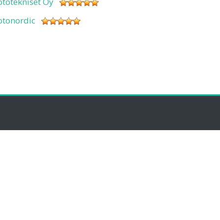
ototekniset Oy
otonordic