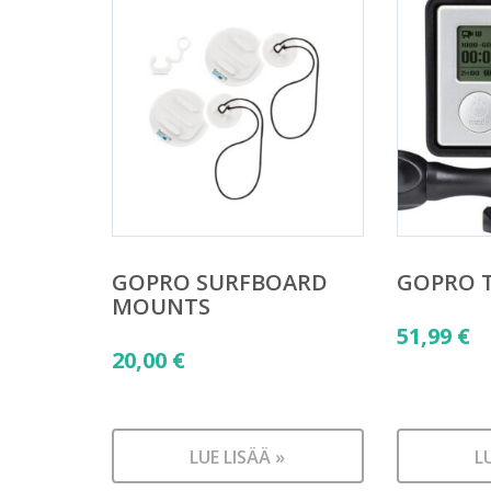
GOPRO SURFBOARD
GOPRO T
MOUNTS
51,99
€
20,00
€
LUE LISÄÄ »
L