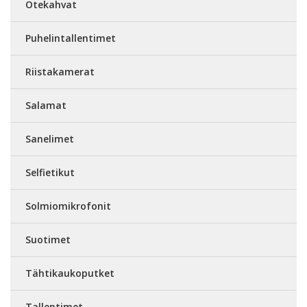
Otekahvat
Puhelintallentimet
Riistakamerat
Salamat
Sanelimet
Selfietikut
Solmiomikrofonit
Suotimet
Tähtikaukoputket
Tallentimet