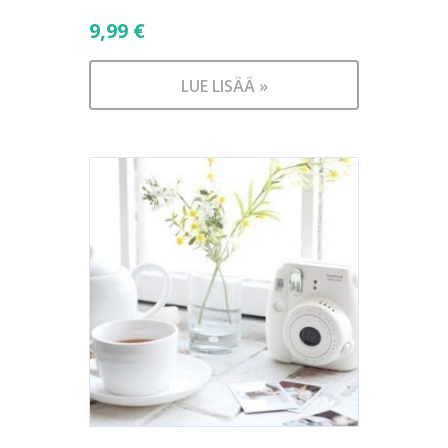
9,99
€
LUE LISÄÄ »