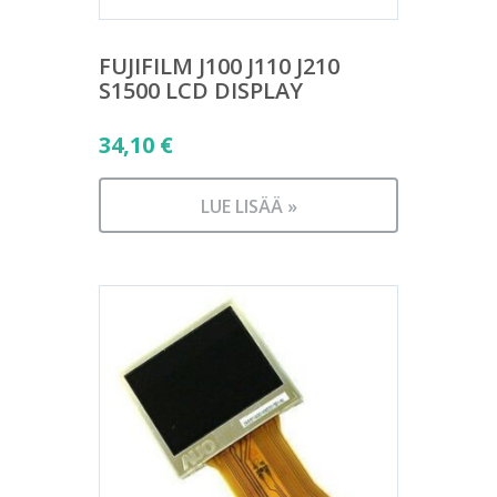
FUJIFILM J100 J110 J210
S1500 LCD DISPLAY
34,10
€
LUE LISÄÄ »