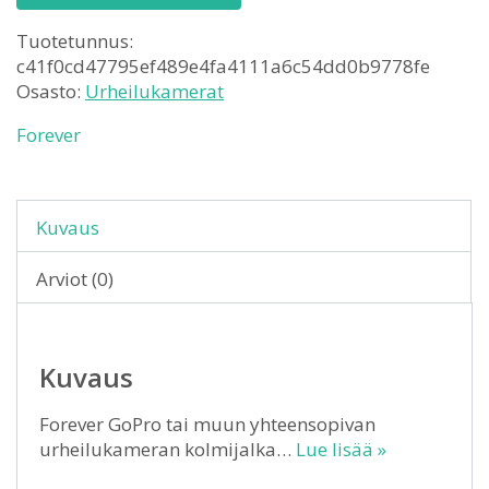
Tuotetunnus:
c41f0cd47795ef489e4fa4111a6c54dd0b9778fe
Osasto:
Urheilukamerat
Forever
Kuvaus
Arviot (0)
Kuvaus
Forever GoPro tai muun yhteensopivan
urheilukameran kolmijalka…
Lue lisää »