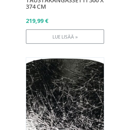
TAUSTAKANGASSETTI 300 X
374 CM
219,99
€
LUE LISÄÄ »