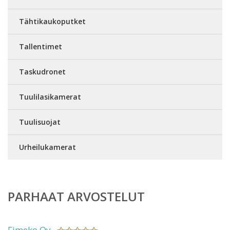
Tähtikaukoputket
Tallentimet
Taskudronet
Tuulilasikamerat
Tuulisuojat
Urheilukamerat
PARHAAT ARVOSTELUT
Fimeko Oy