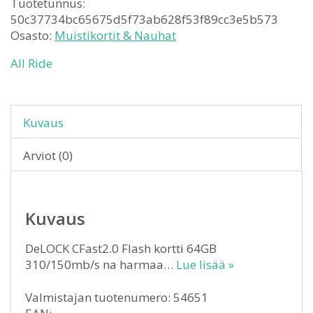
Tuotetunnus:
50c37734bc65675d5f73ab628f53f89cc3e5b573
Osasto:
Muistikortit & Nauhat
All Ride
Kuvaus
Arviot (0)
Kuvaus
DeLOCK CFast2.0 Flash kortti 64GB
310/150mb/s na harmaa…
Lue lisää »
Valmistajan tuotenumero: 54651