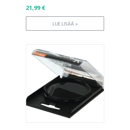
21,99
€
LUE LISÄÄ »