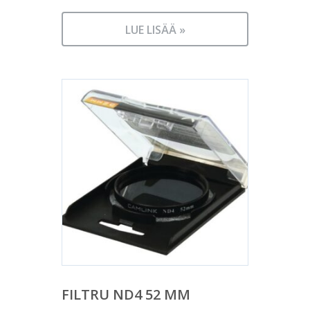
LUE LISÄÄ »
FILTRU ND4 52 MM