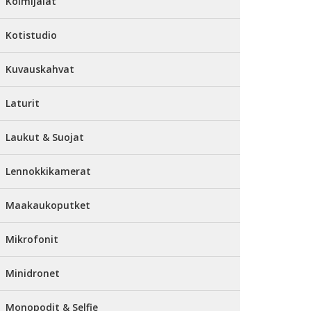
Kolmijalat
Kotistudio
Kuvauskahvat
Laturit
Laukut & Suojat
Lennokkikamerat
Maakaukoputket
Mikrofonit
Minidronet
Monopodit & Selfie