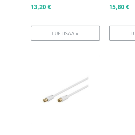
13,20
€
15,80
€
LUE LISÄÄ »
L