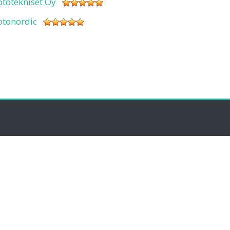
ototekniset Oy
otonordic