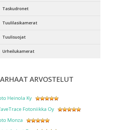
Taskudronet
Tuulilasikamerat
Tuulisuojat
Urheilukamerat
PARHAAT ARVOSTELUT
oto Heinola Ky
aveTrace Fotoniikka Oy
oto Monza