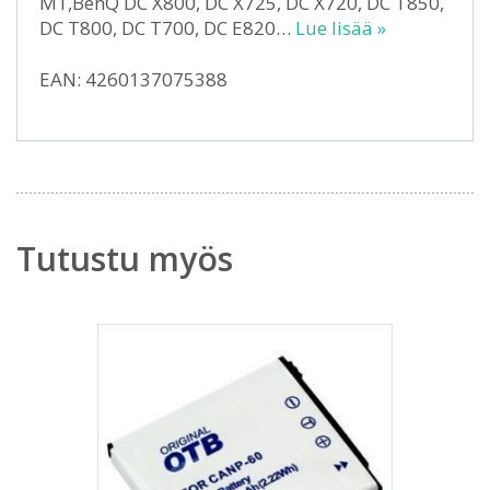
M1,BenQ DC X800, DC X725, DC X720, DC T850,
DC T800, DC T700, DC E820…
Lue lisää »
EAN: 4260137075388
Tutustu myös