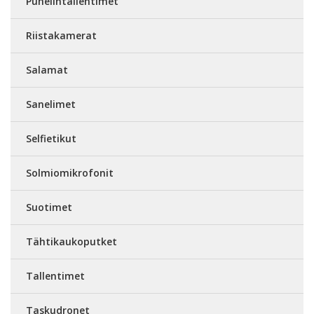
Puhelintallentimet
Riistakamerat
Salamat
Sanelimet
Selfietikut
Solmiomikrofonit
Suotimet
Tähtikaukoputket
Tallentimet
Taskudronet