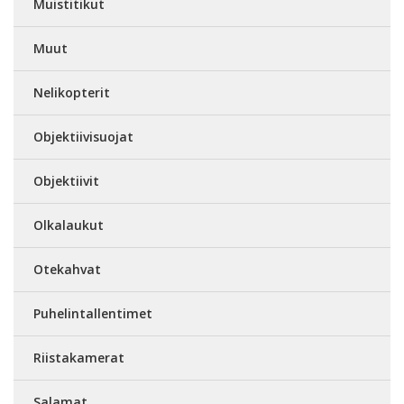
Muistitikut
Muut
Nelikopterit
Objektiivisuojat
Objektiivit
Olkalaukut
Otekahvat
Puhelintallentimet
Riistakamerat
Salamat