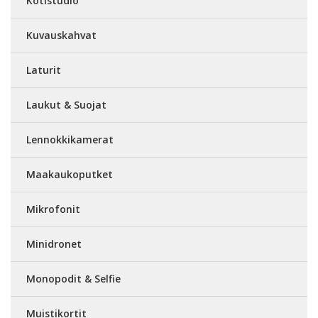
Kotistudio
Kuvauskahvat
Laturit
Laukut & Suojat
Lennokkikamerat
Maakaukoputket
Mikrofonit
Minidronet
Monopodit & Selfie
Muistikortit