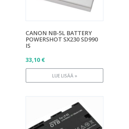
CANON NB-5L BATTERY
POWERSHOT SX230 SD990
IS
33,10
€
LUE LISÄÄ »