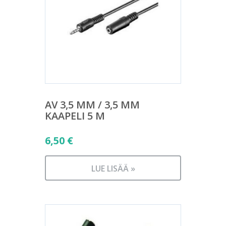
AV 3,5 MM / 3,5 MM
KAAPELI 5 M
6,50
€
LUE LISÄÄ »