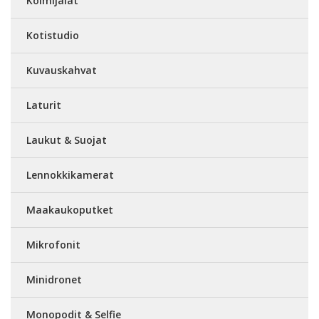
Kolmijalat
Kotistudio
Kuvauskahvat
Laturit
Laukut & Suojat
Lennokkikamerat
Maakaukoputket
Mikrofonit
Minidronet
Monopodit & Selfie