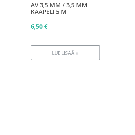
AV 3,5 MM / 3,5 MM
KAAPELI 5 M
6,50
€
LUE LISÄÄ »