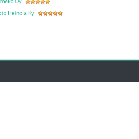
imeko Oy
oto Heinola Ky