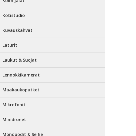
Kolmijalat
Kotistudio
Kuvauskahvat
Laturit
Laukut & Suojat
Lennokkikamerat
Maakaukoputket
Mikrofonit
Minidronet
Monopodit & Selfie