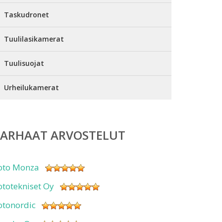
Taskudronet
Tuulilasikamerat
Tuulisuojat
Urheilukamerat
PARHAAT ARVOSTELUT
oto Monza
ototekniset Oy
otonordic