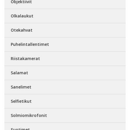
Objektiivit
Olkalaukut
Otekahvat
Puhelintallentimet
Riistakamerat
Salamat
Sanelimet
Selfietikut
Solmiomikrofonit
Suotimet