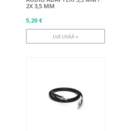
2X 3,5 MM
5,20
€
LUE LISÄÄ »