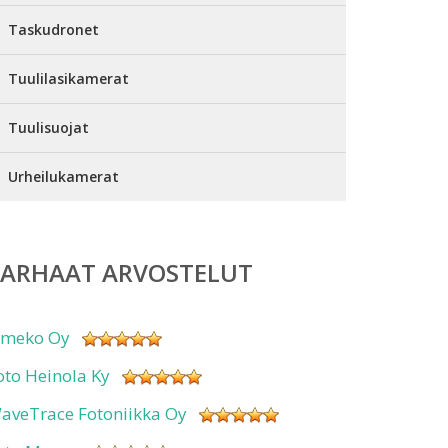
Taskudronet
Tuulilasikamerat
Tuulisuojat
Urheilukamerat
PARHAAT ARVOSTELUT
imeko Oy
oto Heinola Ky
aveTrace Fotoniikka Oy