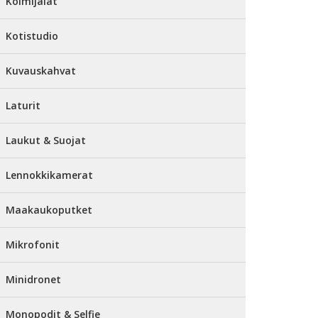
Kolmijalat
Kotistudio
Kuvauskahvat
Laturit
Laukut & Suojat
Lennokkikamerat
Maakaukoputket
Mikrofonit
Minidronet
Monopodit & Selfie