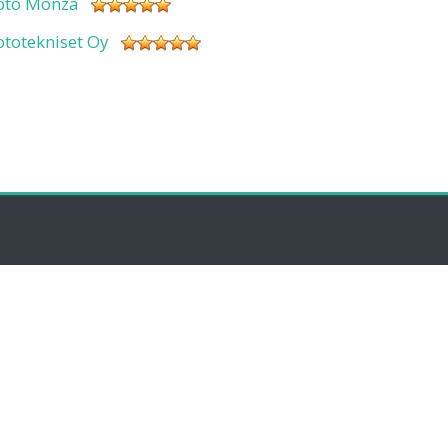
oto Monza
ototekniset Oy