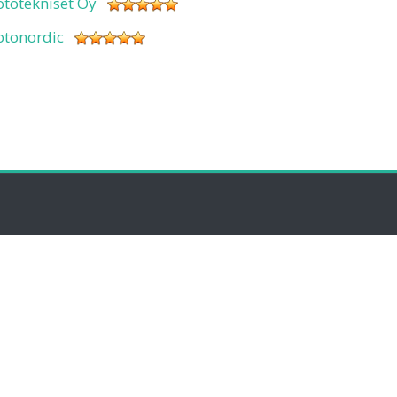
ototekniset Oy
otonordic