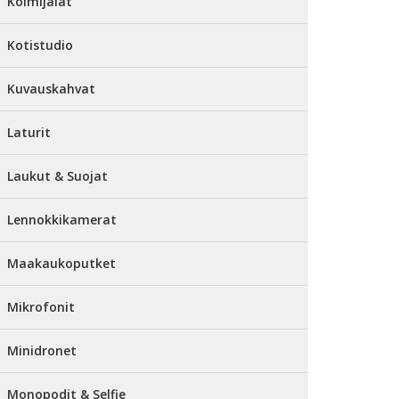
Kolmijalat
Kotistudio
Kuvauskahvat
Laturit
Laukut & Suojat
Lennokkikamerat
Maakaukoputket
Mikrofonit
Minidronet
Monopodit & Selfie