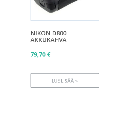
NIKON D800
AKKUKAHVA
79,70
€
LUE LISÄÄ »