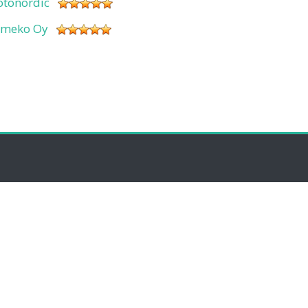
otonordic
imeko Oy