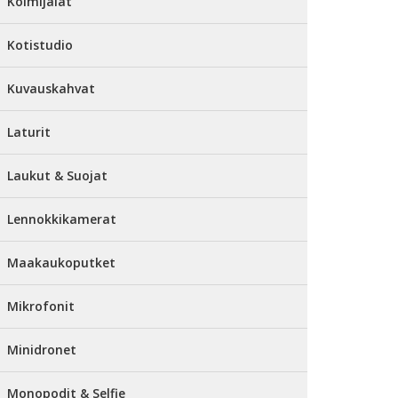
Kolmijalat
Kotistudio
Kuvauskahvat
Laturit
Laukut & Suojat
Lennokkikamerat
Maakaukoputket
Mikrofonit
Minidronet
Monopodit & Selfie