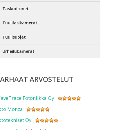
Taskudronet
Tuulilasikamerat
Tuulisuojat
Urheilukamerat
PARHAAT ARVOSTELUT
aveTrace Fotoniikka Oy
oto Monza
ototekniset Oy