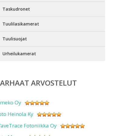
Taskudronet
Tuulilasikamerat
Tuulisuojat
Urheilukamerat
PARHAAT ARVOSTELUT
imeko Oy
oto Heinola Ky
aveTrace Fotoniikka Oy