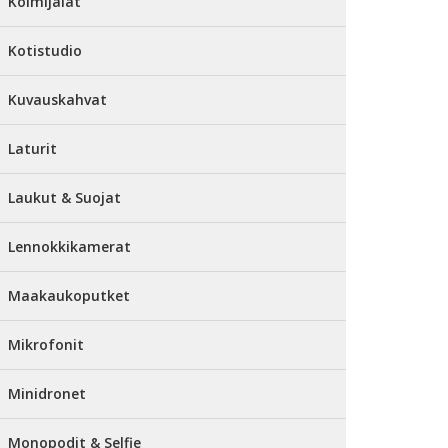
Kolmijalat
Kotistudio
Kuvauskahvat
Laturit
Laukut & Suojat
Lennokkikamerat
Maakaukoputket
Mikrofonit
Minidronet
Monopodit & Selfie