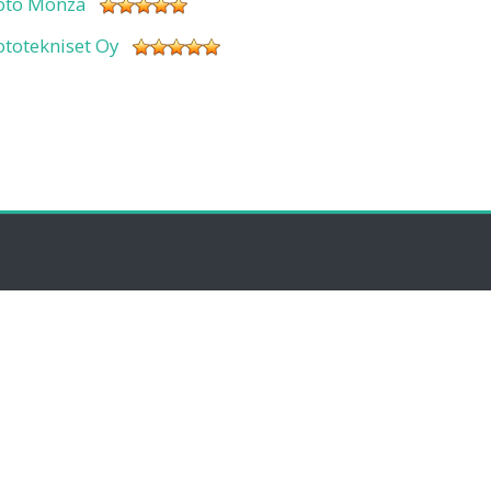
oto Monza
ototekniset Oy