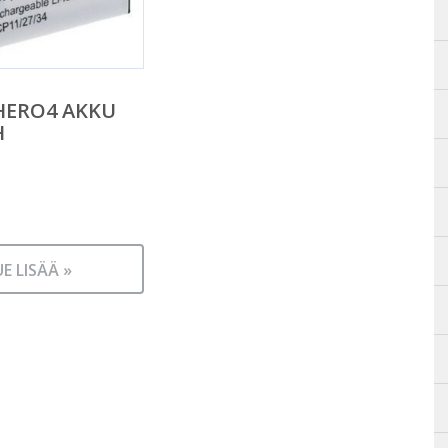
HERO4 AKKU
H
UE LISÄÄ »