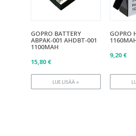
GOPRO BATTERY
GOPRO 
ABPAK-001 AHDBT-001
1160MA
1100MAH
9,20
€
15,80
€
LUE LISÄÄ »
L