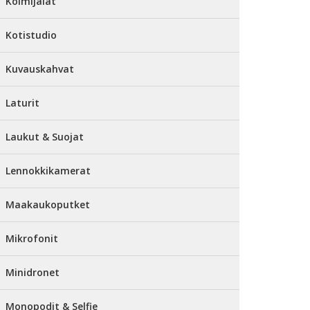
Kolmijalat
Kotistudio
Kuvauskahvat
Laturit
Laukut & Suojat
Lennokkikamerat
Maakaukoputket
Mikrofonit
Minidronet
Monopodit & Selfie