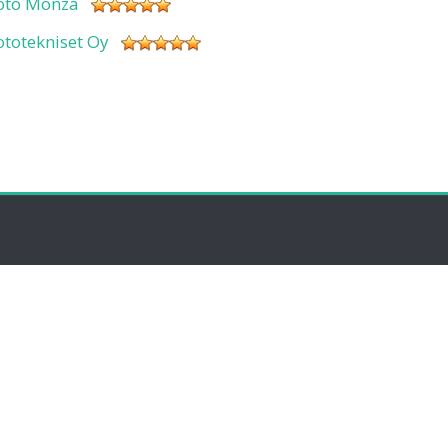
oto Monza
ototekniset Oy