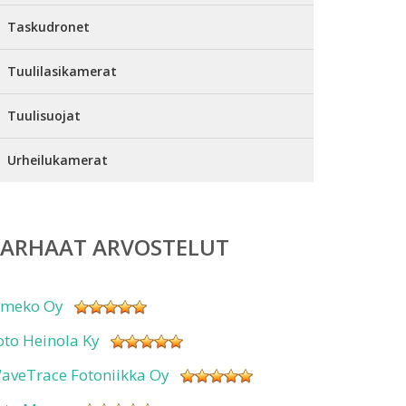
Taskudronet
Tuulilasikamerat
Tuulisuojat
Urheilukamerat
PARHAAT ARVOSTELUT
imeko Oy
oto Heinola Ky
aveTrace Fotoniikka Oy