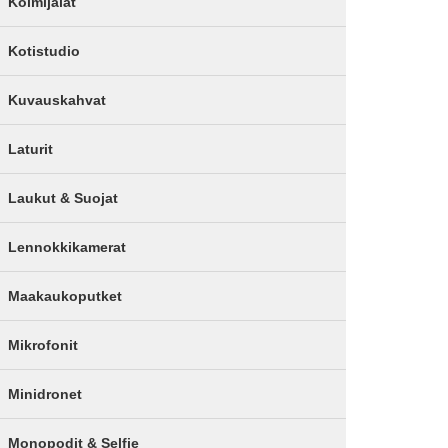
Kolmijalat
Kotistudio
Kuvauskahvat
Laturit
Laukut & Suojat
Lennokkikamerat
Maakaukoputket
Mikrofonit
Minidronet
Monopodit & Selfie