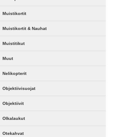
Muistikortit
Muistikortit & Nauhat
Muistitikut
Muut
Nelikopterit
Objektiivisuojat
Objektiivit
Olkalaukut
Otekahvat