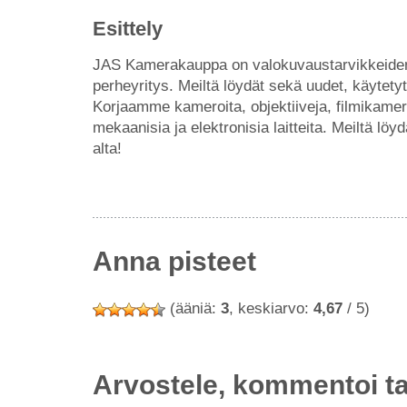
Esittely
JAS Kamerakauppa on valokuvaustarvikkeiden 
perheyritys. Meiltä löydät sekä uudet, käytety
Korjaamme kameroita, objektiiveja, filmikamero
mekaanisia ja elektronisia laitteita. Meiltä l
alta!
Anna pisteet
(ääniä:
3
, keskiarvo:
4,67
/ 5)
Arvostele, kommentoi t