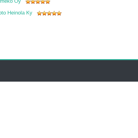
imeko Oy
oto Heinola Ky