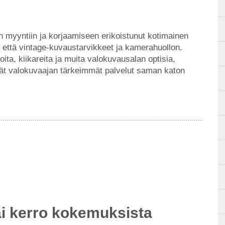
myyntiin ja korjaamiseen erikoistunut kotimainen
t että vintage-kuvaustarvikkeet ja kamerahuollon.
ita, kiikareita ja muita valokuvausalan optisia,
öydät valokuvaajan tärkeimmät palvelut saman katon
ai kerro kokemuksista