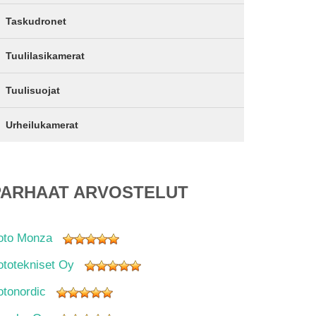
Taskudronet
Tuulilasikamerat
Tuulisuojat
Urheilukamerat
PARHAAT ARVOSTELUT
oto Monza
ototekniset Oy
otonordic