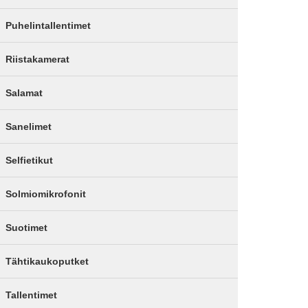
Puhelintallentimet
Riistakamerat
Salamat
Sanelimet
Selfietikut
Solmiomikrofonit
Suotimet
Tähtikaukoputket
Tallentimet