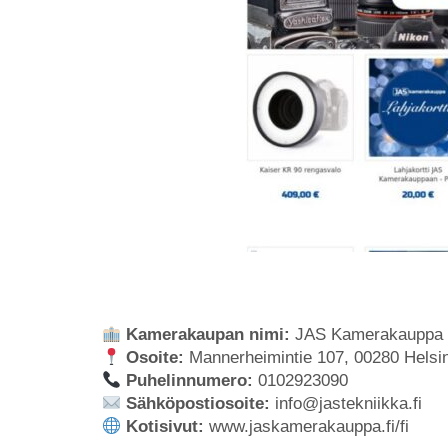
Kamerakaupan nimi:
JAS Kamerakauppa
Osoite:
Mannerheimintie 107, 00280 Helsin
Puhelinnumero:
0102923090
Sähköpostiosoite:
info@jastekniikka.fi
Kotisivut:
www.jaskamerakauppa.fi/fi