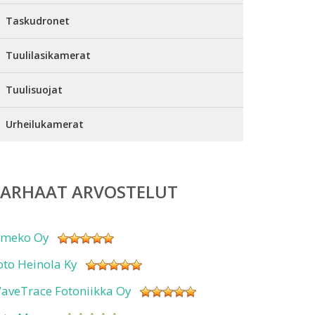
Taskudronet
Tuulilasikamerat
Tuulisuojat
Urheilukamerat
PARHAAT ARVOSTELUT
imeko Oy
oto Heinola Ky
aveTrace Fotoniikka Oy