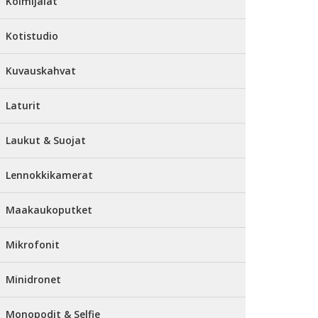
Kolmijalat
Kotistudio
Kuvauskahvat
Laturit
Laukut & Suojat
Lennokkikamerat
Maakaukoputket
Mikrofonit
Minidronet
Monopodit & Selfie