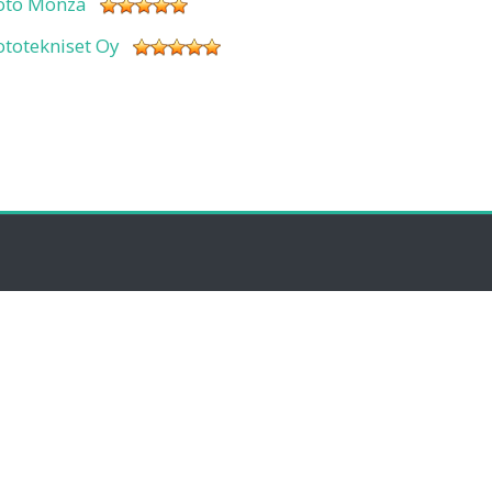
oto Monza
ototekniset Oy